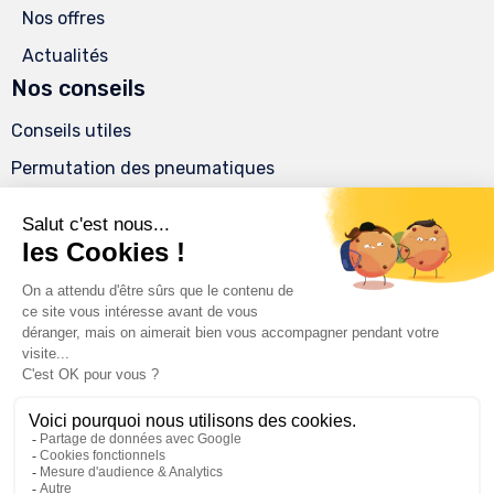
Nos offres
Actualités
Nos conseils
Conseils utiles
Permutation des pneumatiques
Comment savoir si un pneu est usé ?
Réparation, ce qu’il ne faut pas faire, ce qui est
possible
Pneus Cash Guyane
Collery / La Madeleine
Tel.
0594106070
Mail. info@pneuscash.com
© 2025
Pneus Cash ∙
Mentions légales
∙
Conditions générales de