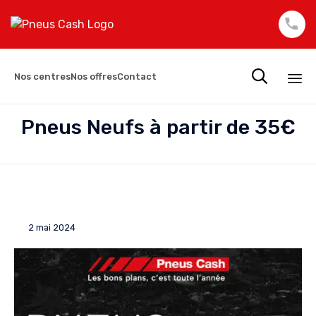

Nos centres
Nos offres
Contact
Sk
Pneus Neufs à partir de 35€
to
co
2 mai 2024