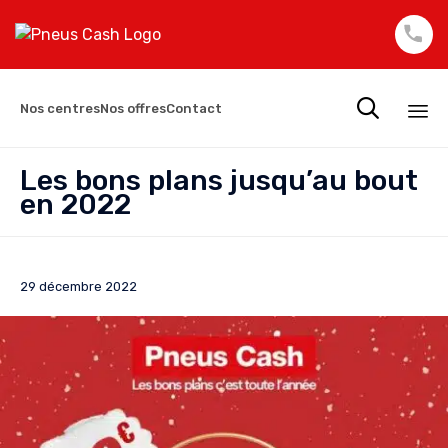

Nos centres
Nos offres
Contact
Sk
Les bons plans jusqu’au bout
to
en 2022
co
29 décembre 2022